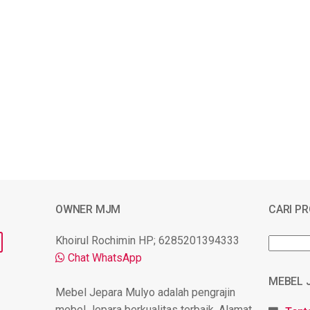
OWNER MJM
CARI P
Khoirul Rochimin HP; 6285201394333
Chat WhatsApp
MEBEL 
Mebel Jepara Mulyo adalah pengrajin
mebel Jepara berkualitas terbaik. Alamat