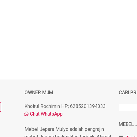
OWNER MJM
CARI P
Khoirul Rochimin HP; 6285201394333
Chat WhatsApp
MEBEL 
Mebel Jepara Mulyo adalah pengrajin
mebel Jepara berkualitas terbaik. Alamat