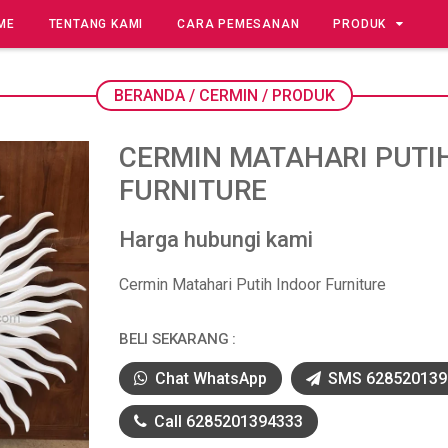
ME
TENTANG KAMI
CARA PEMESANAN
PRODUK
BERANDA
/
CERMIN
/
PRODUK
CERMIN MATAHARI PUTI
FURNITURE
Harga hubungi kami
Cermin Matahari Putih Indoor Furniture
BELI SEKARANG :
Chat WhatsApp
SMS 628520139
Call 6285201394333