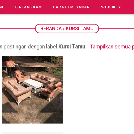
ME
TENTANG KAMI
CARA PEMESANAN
PRODUK
BERANDA
/
KURSI TAMU
n postingan dengan label
Kursi Tamu
.
Tampilkan semua 